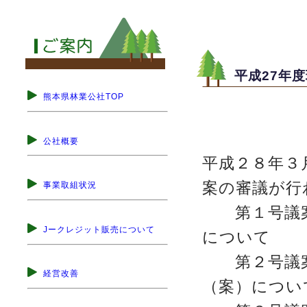
平成27年
熊本県林業公社TOP
公社概要
平成２８年３
案の審議が行
事業取組状況
第１号議案
Jークレジット販売について
について
第２号議案
経営改善
（案）につい