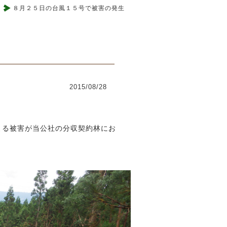
８月２５日の台風１５号で被害の発生
2015/08/28
よる被害が当公社の分収契約林にお